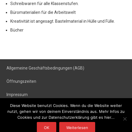
Schreibwaren für alle Klassenstufen.
Büromaterialien für die Arbeitswelt
Kreativität ist angesagt. Bastelmaterial in Hülle und Fülle.
Bücher
Allgemeine Geschäftsbe
dingungen (AGB)
Öffnungszeiten
Impressum
Diese Website benutzt Cookies. Wenn du die Website weiter
nutzt, gehen wir von deinem Einverständnis aus. Mehr Infos zu
Cookies und zur Datenschutzerklärung gibt es hier...
Copyright © Elektro K. Zürn GmbH
OK
Weiterlesen
Powered by WordPress
, Designed and Developed by
templatesnext