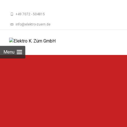
+49 7072 - 504815
info@elektro-zuern.de
Skip
to
Suchen
content
nach:
Menu