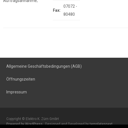
Auftragsannahme;
07072 -
Fax:
80480
Allgemeine Geschäftsbe
dingungen (AGB)
Öffnungszeiten
Impressum
Copyright © Elektro K. Zürn GmbH
Powered by WordPress
, Designed and Developed by
templatesnext