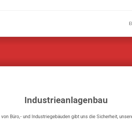
Skip
to
E
cont
Industrieanlagenbau
 von Büro,- und Industriegebäuden gibt uns die Sicherheit, unse