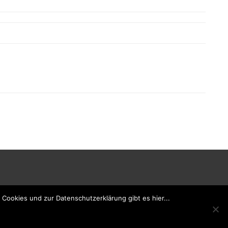
Cookies und zur Datenschutzerklärung gibt es hier...
Powered by WordPress
, Designed and Developed by
templatesnext