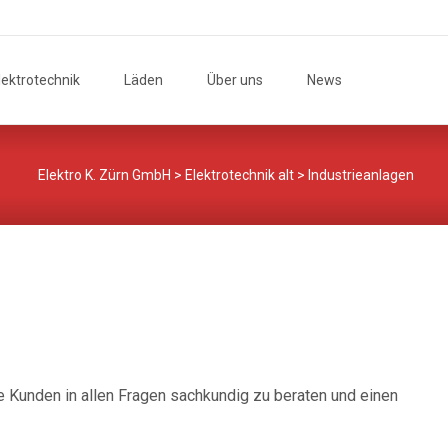
Suchen
lektrotechnik
Läden
Über uns
News
ent
nach:
Elektro K. Zürn GmbH
>
Elektrotechnik alt
>
Industrieanlagen
re Kunden in allen Fragen sachkundig zu beraten und einen