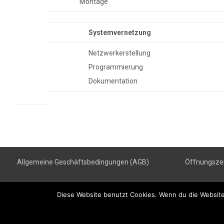
Montage
Systemvernetzung
Netzwerkerstellung
Programmierung
Dokumentation
Allgemeine Geschäftsbe
dingungen (AGB)
Öffnungsze
Diese Website benutzt Cookies. Wenn du die Website 
Copyright © Elektro K. Zürn GmbH