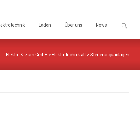
Suchen
lektrotechnik
Läden
Über uns
News
ent
nach:
Elektro K. Zürn GmbH
>
Elektrotechnik alt
>
Steuerungsanlagen